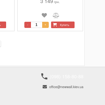
3 149
Функции: Источник питания: сеть.
грн.
Поставляется в картонной упаковке, в
и 3.6
комплекте 5 клеевых стержня.
ь
Купить
-
+
(098) 158-80-88
office@newwall.kiev.ua