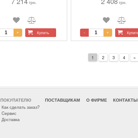
7 214
2 408
дит для мелкого и крупного
индикатор нагрева. Аккумулятор.
грн.
грн.
та, поделок и домашних работ.
Комплектный аккумулятор:
ект поставки: MG 3011, 3 клеевых
встроенный. Напряжение батаре
ня 11 мм, аккумулятор PFA 18 В
В. Тип батареи: Li-Ion.
 и зарядное устройство PFA в
ом бумажном футляре.
Купить
Купит
+
-
+
1
2
3
4
»
ПОКУПАТЕЛЮ
ПОСТАВЩИКАМ
О ФИРМЕ
КОНТАКТЫ
Как сделать заказ?
Cервис
Доставка