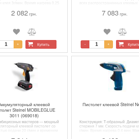
 клея 3г/мин. Время нагрева 0.25
всех распространенных клеевых
Макс. рабочая температура
карандашей с температурой
2 082
7 083
. Функции: индикатор нагрева.
плавления 190 ° C и диаметром 
грн.
грн.
ник питания: аккумулятор.
мм.
Обогрев и электроника также
ектный аккумулятор:
выдерживать длительное и
енный.Напряжение батареи 3.6
интенсивное использование.
Купить
Купит
+
-
+
Аккумуляторный клеевой
Пистолет клеевой Steinel N
толет Steinel MOBILEGLUE
3011 (069018)
мбициозных мастеров — мощный
Конструкция: Т-образный. Диаме
уляторный клеевой пистолет со
стержня 7 мм. Скорость подачи к
стью подачи 20 г/мин и временем
г/мин. Время нагрева 0.4 мин. Мак
ва всего 2 минуты, идеально
Рабочая температура 170 °С. Фу