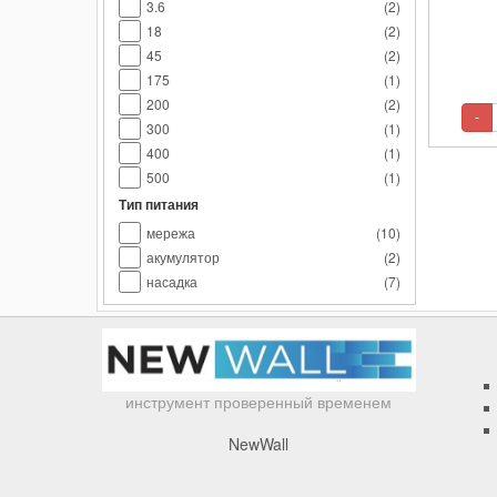
подхо
3.6
(
2
)
ремон
18
(
2
)
Компл
стерж
45
(
2
)
2,5 Ач
175
(
1
)
прочн
200
(
2
)
-
300
(
1
)
400
(
1
)
500
(
1
)
Тип питания
мережа
(
10
)
акумулятор
(
2
)
насадка
(
7
)
инструмент проверенный временем
NewWall