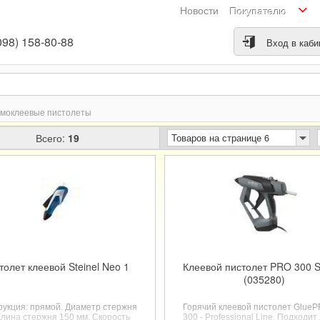
Новости
Покупателю
098) 158-80-88
Вход в каби
рмоклеевые пистолеты
Всего:
19
Товаров на странице 6
толет клеевой Steinel Neo 1
Клеевой пистолет PRO 300 St
(035280)
рукция: прямой. Диаметр стержня
Горячий клеевой пистолет Glue
Длина стержня 150 мм. Скорость
300 - Professional Line.
Подходит 