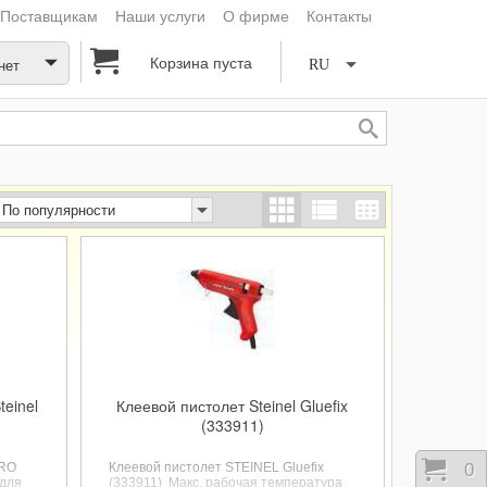
Поставщикам
Наши услуги
О фирме
Контакты
Корзина пуста
нет
RU
По популярности
einel
Клеевой пистолет Steinel Gluefix
(333911)
Корз
0
PRO
Клеевой пистолет STEINEL Gluefix
для
(333911)
Макс. рабочая температура