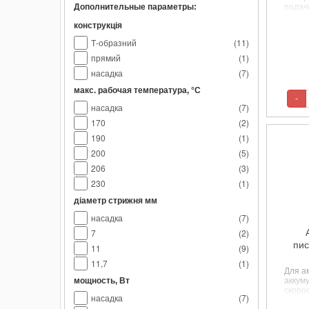
Дополнительные параметры:
подачи
мин. 
конструкція
170°С
Источ
Т-образний
(
11
)
Компл
встро
прямий
(
1
)
В.
насадка
(
7
)
макс. рабочая температура, °С
-
насадка
(
7
)
170
(
2
)
190
(
1
)
200
(
5
)
206
(
3
)
230
(
1
)
діаметр стрижня мм
насадка
(
7
)
7
(
2
)
пис
11
(
9
)
11,7
(
1
)
Для а
мощность, Вт
аккум
скоро
насадка
(
7
)
нагре