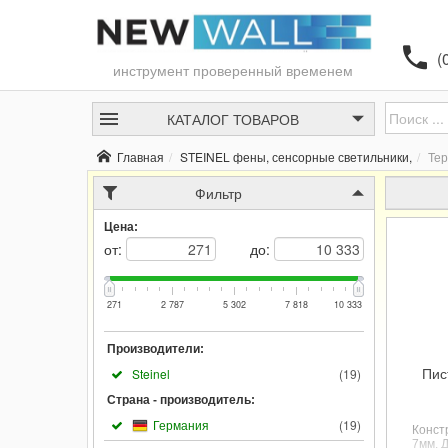
(
инструмент проверенный временем
КАТАЛОГ
ТОВАРОВ
Главная
STEINEL фены, сенсорные светильники,
Те
Фильтр
Цена:
от:
до:
271
2 787
5 302
7 818
10 333
Производители:
Пис
Steinel
(
19
)
Страна - производитель:
Германия
(
19
)
Конст
7мм. 